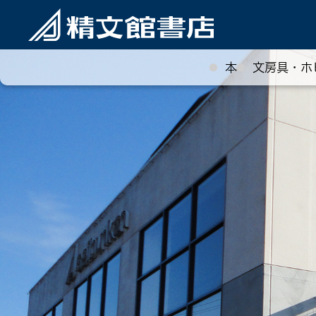
本
文房具・ホ